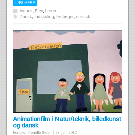
LÆS MERE
Aktuelt
,
Elev
,
Lærer
Dansk
,
Indskoling
,
Lydbøger
,
nordisk
Animationfilm i Natur/teknik, billedkunst
og dansk
Forfatter:
Pernille Stoor
23. juni 2012