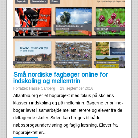
Små nordiske fagbøger online for
indskoling og mellemtrin
Forfatter:
Hasse Carlberg
29. september 2016
Atlantbib.org er et bogprojekt med fokus på skolens
klasser i indskoling og på mellemtrin. Bøgerne er online-
bøger lavet i samarbejde mellem lærere og elever fra de
deltagende skoler. Siden kan bruges til både
nabosprogsundervisning og faglig læsning. Elever fra
bogprojektet er…