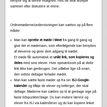
benytte sig af denne mulighed, hvis de skal arbejde
sammen eller diskutere et emne.
Onlinemøderne/undervisningen kan sættes op på flere
måder:
Man kan
oprette et møde i Meet
fra gang til gang og
give det et mødenavn, som efterfølgende kan benyttes
af eleverne og giver dem adgang til mødet.
Et møde får automatisk et
unikt link, som kopieres og
deles
med sine elever. Hver opmærksom på at dette
link ikke kan genbruges. Det udløber lige så snart,
den sidste deltager forlader mødet.
Man kan sætte faste møder op fra sin
ISJ-Google-
kalender
og tilføje de elever og kellerger, der skal
deltage. Møderne kan sættes op til at gentage sige på
faste tidspunkter/dage. Du kan invitere lærere og
elever fra ISJ via kalenderen og du kan kopiere linket