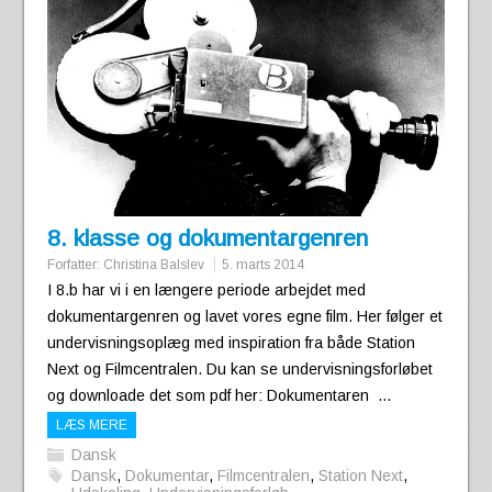
8. klasse og dokumentargenren
Forfatter:
Christina Balslev
5. marts 2014
I 8.b har vi i en længere periode arbejdet med
dokumentargenren og lavet vores egne film. Her følger et
undervisningsoplæg med inspiration fra både Station
Next og Filmcentralen. Du kan se undervisningsforløbet
og downloade det som pdf her: Dokumentaren …
LÆS MERE
Dansk
Dansk
,
Dokumentar
,
Filmcentralen
,
Station Next
,