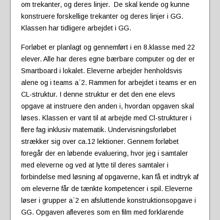
om trekanter, og deres linjer. De skal kende og kunne
konstruere forskellige trekanter og deres linjer i GG.
Klassen har tidligere arbejdet i GG.
Forløbet er planlagt og gennemført i en 8.klasse med 22
elever. Alle har deres egne bærbare computer og der er
Smartboard i lokalet. Eleverne arbejder henholdsvis
alene og i teams a´2. Rammen for arbejdet i teams er en
CL-struktur. I denne struktur er det den ene elevs
opgave at instruere den anden i, hvordan opgaven skal
løses. Klassen er vant til at arbejde med Cl-strukturer i
flere fag inklusiv matematik. Undervisningsforløbet
strækker sig over ca.12 lektioner. Gennem forløbet
foregår der en løbende evaluering, hvor jeg i samtaler
med eleverne og ved at lytte til deres samtaler i
forbindelse med løsning af opgaverne, kan få et indtryk af
om eleverne får de tænkte kompetencer i spil. Eleverne
løser i grupper a`2 en afsluttende konstruktionsopgave i
GG. Opgaven afleveres som en film med forklarende